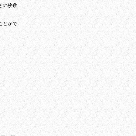
その枚数
ことがで
▲