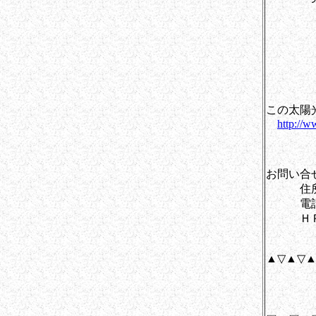
瓦プロ
から部
積算と
き
この太陽
http://w
お問い合
住所：山
電話：082
ＨＰ
▲▽▲▽▲