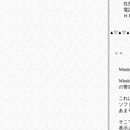
住所：埼
電話：048
ＨＰ
▲▽▲▽▲
＜＜ 
Windo
Windo
の警告画
これはU
ソフトが
あまりに
そこで今
表示させ