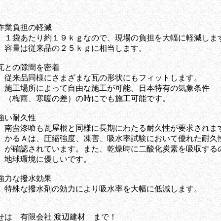
】
負担の軽減
たり約１９ｋｇなので、現場の負担を大幅に軽減しま
従来品の２５ｋｇに相当します。
の隙間を密着
同様にさまざまな瓦の形状にもフィットします。
所によって自由な施工が可能。日本特有の気象条件
、寒暖の差）の時にでも施工可能です。
い耐久性
喰も瓦屋根と同様に長期にわたる耐久性が要求されま
は、圧縮強度、凍害、吸水率試験において優れた耐久
されています。また、乾燥時に二酸化炭素を吸収する
境に優しいです。
な撥水効果
撥水剤の効力により吸水率を大幅に低減します。
せは 有限会社 渡辺建材 まで！