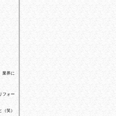
、業界に
リフォー
と（笑）