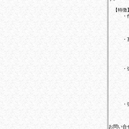
【特徴
・作業
１袋あ
容量は
・瓦と
従来品
施工場
（梅雨
・強
南蛮漆
かるＡ
が確認
地球環
・強力
特殊な
お問い合