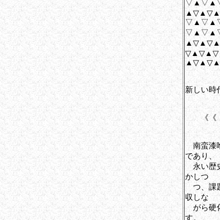
▽▲▽▲
▲
▽
▽▲▽▲
▲▽
▽
▲▽▲▽▲
新しい時
《《 
南蛮漆喰
であり、
永い歴史
かしつ
つ、課題
収しな
がら硬化
す。