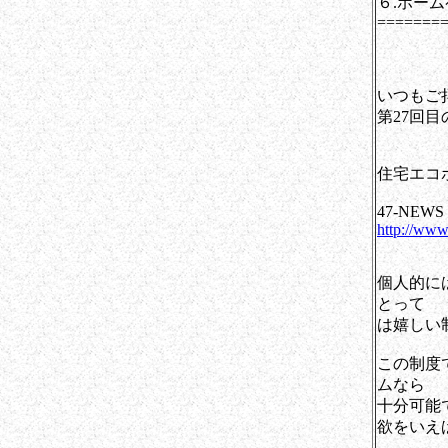
６.ホー
=======
いつもご
第27回
住宅エコ
47-NEWS
http://ww
個人的に
とって
は嬉しい
この制度
ムなら
十分可能
欲をいえ