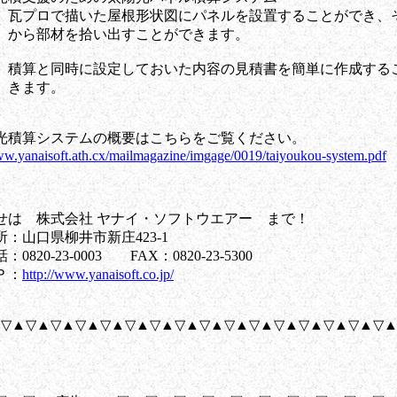
で描いた屋根形状図にパネルを設置することができ、
材を拾い出すことができます。
同時に設定しておいた内容の見積書を簡単に作成する
ます。
光積算システムの概要はこちらをご覧ください。
ww.yanaisoft.ath.cx/mailmagazine/imgage/0019/taiyoukou-system.pdf
せは 株式会社 ヤナイ・ソフトウエアー まで！
口県柳井市新庄423-1
0-23-0003 FAX：0820-23-5300
：
http://www.yanaisoft.co.jp/
▽▲▽▲▽▲▽▲▽▲▽▲▽▲▽▲▽▲▽▲▽▲▽▲▽▲▽▲▽▲▽