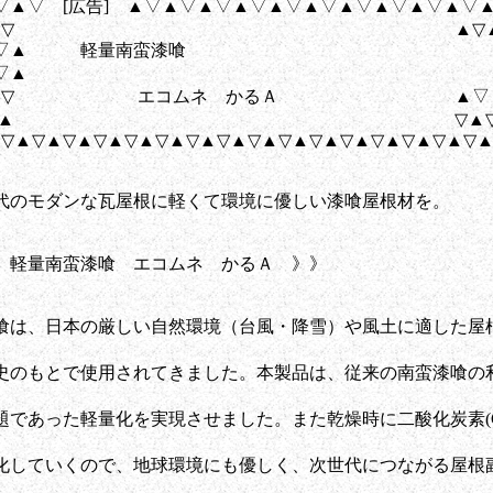
▽▲▽ [広告] ▲▽▲▽▲▽▲▽▲▽▲▽▲▽▲▽▲▽▲▽
▽▲▽▲▽ ▲▽▲▽
▲▽▲▽▲ 軽量南蛮漆喰
▽▲
▲▽▲▽ エコムネ かるＡ ▲▽▲
▲▽▲▽▲ ▽▲▽▲
▽▲▽▲▽▲▽▲▽▲▽▲▽▲▽▲▽▲▽▲▽▲▽▲▽▲▽▲▽▲▽
代のモダンな瓦屋根に軽くて環境に優しい漆喰屋根材を。
軽量南蛮漆喰 エコムネ かるＡ 》》
は、日本の厳しい自然環境（台風・降雪）や風土に適した屋
のもとで使用されてきました。本製品は、従来の南蛮漆喰の
であった軽量化を実現させました。また乾燥時に二酸化炭素(C
していくので、地球環境にも優しく、次世代につながる屋根