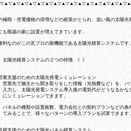
▽▲▽▲▽▲▽▲▽▲▽▲▽▲▽▲▽▲▽▲▽▲▽▲▽▲▽▲▽▲▽
の補助・売電価格の倍増などの政策がとられ、追い風の太陽光
にも既築の家に設置が増えてきています。
便利なのがこの瓦プロの新機能である太陽光積算システムです
太陽光積算システムの２つの特徴 》》
】
支援のための太陽光発電シミュレーション
で施主から聞き取りをした情報（光熱費など）を、パ
、太陽光発電システム導入後の電気代がどうなるかな
ュレーションできます。
の種類や設置枚数、電力会社との契約プランなどの条
ことで、様々なパターンの導入プランを試算できます
支援のための太陽光パネル積算システム