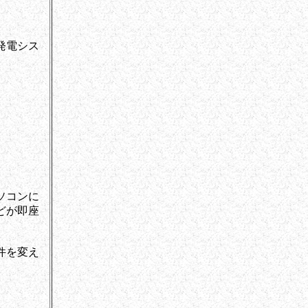
▲
発電シス
。
ソコンに
どが即座
件を変え
。