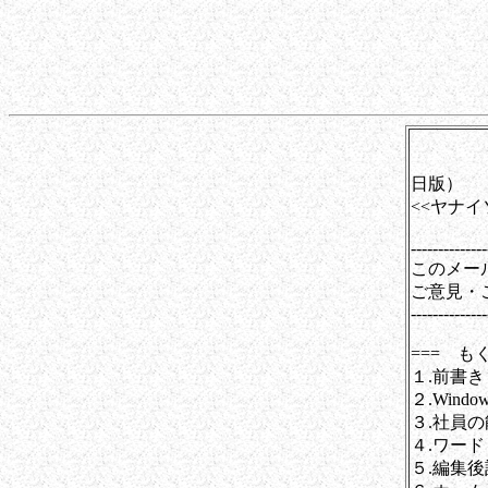
第
日版）
<<ヤナ
--------------
このメー
ご意見・
--------------
=== もくじ
１.前書き
２.Wind
３.社員
４.ワー
５.編集後