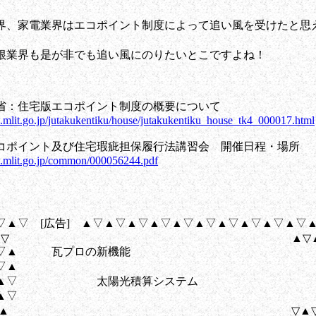
界、家電業界はエコポイント制度によって追い風を受けたと思
根業界も是が非でも追い風にのりたいとこですよね！
省：住宅版エコポイント制度の概要について
.mlit.go.jp/jutakukentiku/house/jutakukentiku_house_tk4_000017.html
コポイント及び住宅瑕疵担保履行法講習会 開催日程・場所
.mlit.go.jp/common/000056244.pdf
▽▲▽ [広告] ▲▽▲▽▲▽▲▽▲▽▲▽▲▽▲▽▲▽▲▽
▽▲▽▲▽ ▲▽▲▽
▽▲▽▲ 瓦プロの新機能
▽▲
▲▽▲▽ 太陽光積算システム
▲▽
▲▽▲▽▲ ▽▲▽▲