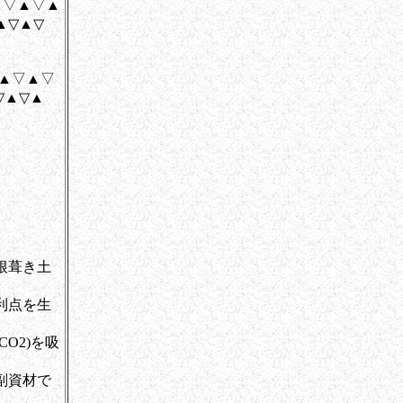
▲▽▲▽▲
▲▽
▽▲▽
▽▲
▲
根葺き土
利点を生
O2)を吸
副資材で