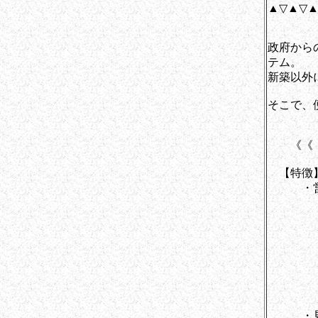
▲▽▲▽▲
政府から
テム。
新築以外
そこで、
《《 
【特徴
・営業
営業先
入力し
にシミ
パネル
てみる
・見積