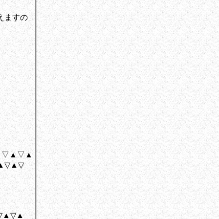
えますの
▲▽▲▽▲
▲▽
▽▲