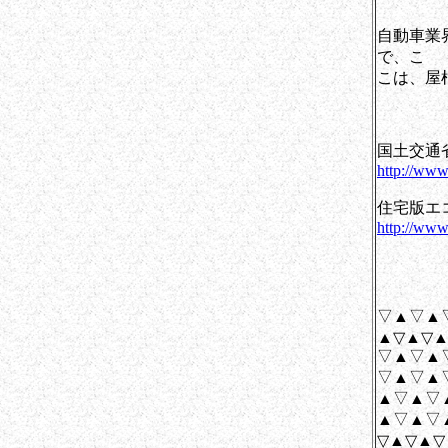
自動車業
で、こ
こは、屋
国土交通
http://www
住宅版エ
http://www
▽▲▽▲
▲
▽▲
▽▲▽▲
▲▽
▲▽▲▽
▽