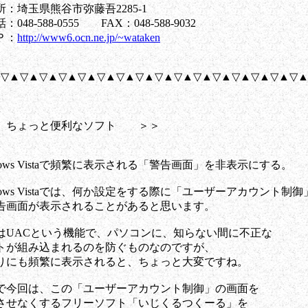
玉県熊谷市弥藤吾2285-1
-588-0555 FAX：048-588-9032
：
http://www6.ocn.ne.jp/~wataken
▽▲▽▲▽▲▽▲▽▲▽▲▽▲▽▲▽▲▽▲▽▲▽▲▽▲▽▲▽▲▽
ちょっと便利なソフト ＞＞
ws Vistaで頻繁に表示される「警告画面」を非表示にする。
ws Vistaでは、何か設定をする際に「ユーザーアカウント制御
面が表示されることがあると思います。
ACという機能で、パソコンに、知らない間に不正な
組み込まれるのを防ぐものなのですが、
も頻繁に表示されると、ちょっと大変ですね。
回は、この「ユーザーアカウント制御」の画面を
なくするフリーソフト「いじくるつくーる」を