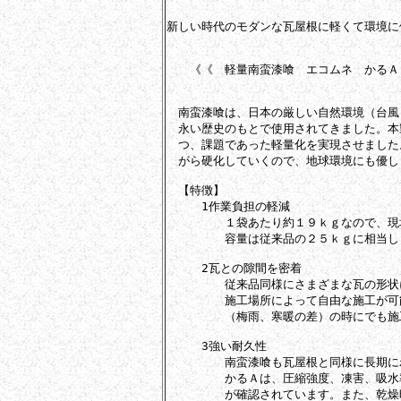
新しい時代のモダンな瓦屋根に軽くて環境に
　　《《　軽量南蛮漆喰　エコムネ　かるＡ
　南蛮漆喰は、日本の厳しい自然環境（台風
　永い歴史のもとで使用されてきました。本
　つ、課題であった軽量化を実現させました。
　がら硬化していくので、地球環境にも優し
　【特徴】

　　　1作業負担の軽減

　　　　　１袋あたり約１９ｋｇなので、現
　　　　　容量は従来品の２５ｋｇに相当しま
　　　2瓦との隙間を密着

　　　　　従来品同様にさまざまな瓦の形状
　　　　　施工場所によって自由な施工が可
　　　　　（梅雨、寒暖の差）の時にでも施
　　　3強い耐久性

　　　　　南蛮漆喰も瓦屋根と同様に長期に
　　　　　かるＡは、圧縮強度、凍害、吸水
　　　　　が確認されています。また、乾燥