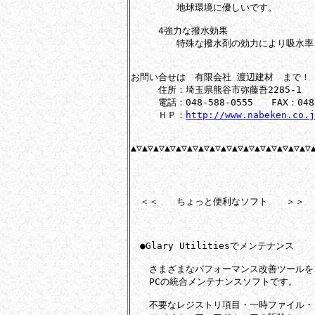
　　　　　地球環境に優しいです。

　　　4強力な撥水効果

　　　　　特殊な撥水剤の効力により吸水率
お問い合せは　有限会社 渡辺建材　まで！

　　　住所：埼玉県熊谷市弥藤吾2285-1

　　　電話：048-588-0555　　FAX：048-5
　　　ＨＰ：
http://www.nabeken.co.j
▲▽▲▽▲▽▲▽▲▽▲▽▲▽▲▽▲▽▲▽▲▽▲▽▲▽▲▽▲▽▲▽▲
　＜＜　　ちょっと便利なソフト　　＞＞

　●Glary Utilitiesでメンテナンス

　　さまざまなパフォーマンス改善ツールを1
　　PCの統合メンテナンスソフトです。

　　不要なレジストリ項目・一時ファイル・