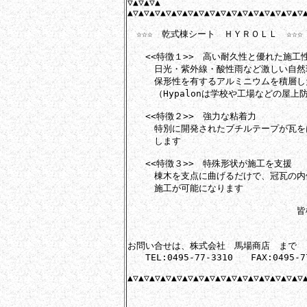
▽▲▽▲▽▲

▲▽▲▽▲▽▲▽▲▽▲▽▲▽▲▽▲▽▲▽▲▽▲▽▲▽▲▽▲▽▲▽▲
　☆☆☆　乾式棟シート　ＨＹＲＯＬＬ　☆☆☆

　　<<特徴１>>　高い耐久性と優れた施工性
　　　日光・紫外線・酸性雨など激しい自然環境
　　　保形性を有するアルミニウムを積層し
　　　（Hypalonは学校や工場などの屋上
　　<<特徴２>>　強力な粘着力

　　　特別に開発されたブチルテープが瓦を
　　　します

　　<<特徴３>>　特殊形状が施工を支援

　　　棟木を支点に曲げるだけで、冠瓦の内
　　　施工が可能になります

　　　　　　　　　　　　　　　　　　　皆
　　　　　　　　　　　　　　　　　　　　
お問い合せは、株式会社　馬場商店　まで

　　TEL:0495-77-3310　　FAX:0495-77
▲▽▲▽▲▽▲▽▲▽▲▽▲▽▲▽▲▽▲▽▲▽▲▽▲▽▲▽▲▽▲▽▲