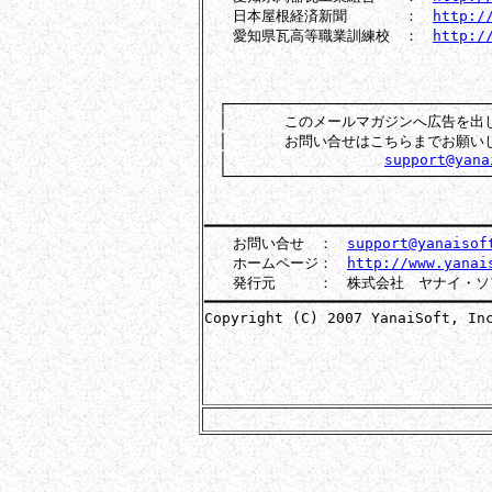
　　日本屋根経済新聞　　　　：　
http:/
　　愛知県瓦高等職業訓練校　：　
http:/
　┌───────────────────────────────
　│　　　　このメールマガジンへ広告を出し
　│　　　　お問い合せはこちらまでお願いし
　│　　　　　　　　　　　
support@yana
　└───────────────────────────────
━━━━━━━━━━━━━━━━━━━━━━━━━━━━━━━━━
　　お問い合せ　：　
support@yanaisof
　　ホームページ：　
http://www.yanai
　　発行元　　　：　株式会社　ヤナイ・ソ
━━━━━━━━━━━━━━━━━━━━━━━━━━━━━━━━━