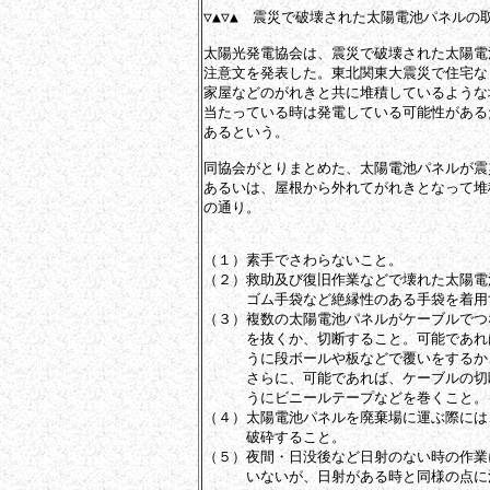
▽▲▽▲　震災で破壊された太陽電池パネルの取扱
太陽光発電協会は、震災で破壊された太陽電
注意文を発表した。東北関東大震災で住宅な
家屋などのがれきと共に堆積しているような
当たっている時は発電している可能性がある
あるという。 

同協会がとりまとめた、太陽電池パネルが震
あるいは、屋根から外れてがれきとなって堆
の通り。 

（１）素手でさわらないこと。

（２）救助及び復旧作業などで壊れた太陽電
　　　ゴム手袋など絶縁性のある手袋を着用
（３）複数の太陽電池パネルがケーブルでつ
　　　を抜くか、切断すること。可能であれ
　　　うに段ボールや板などで覆いをするか
　　　さらに、可能であれば、ケーブルの切
　　　うにビニールテープなどを巻くこと。

（４）太陽電池パネルを廃棄場に運ぶ際には
　　　破砕すること。

（５）夜間・日没後など日射のない時の作業
　　　いないが、日射がある時と同様の点に注