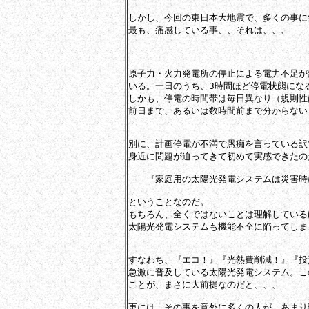
しかし、今回の東日本大地震で、多くの事に
最も、痛感している事、、それは、、、

原子力・火力発電所の停止による電力不足が
いる。一日のうち、3時間ほど停電状態になる
しかも、停電の時間帯は毎日異なり（規則性
前日まで、あるいは数時間前まで分からない
別に、計画停電が不満で愚痴を言っている訳
身近に問題が迫ってきて初めて実感できたの
　　『家庭用の太陽光発電システムは災害時
ということなのだ。

もちろん、全くではないことは理解している
太陽光発電システムも機能不全に陥ってしまう
すなわち、『エコ！』『光熱費削減！』『投
急激に普及している太陽光発電システム。こ
ことが、まさに大前提なのだと、、、

更には、その事を意外に多くの人が、あまり