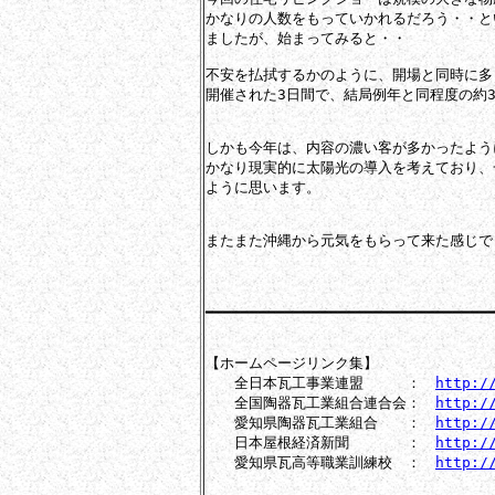
かなりの人数をもっていかれるだろう・・と
ましたが、始まってみると・・

不安を払拭するかのように、開場と同時に多
開催された3日間で、結局例年と同程度の約35
しかも今年は、内容の濃い客が多かったよう
かなり現実的に太陽光の導入を考えており、
ように思います。

またまた沖縄から元気をもらって来た感じでし
　　　　　　　　　　　　　　　　　　　　　
━━━━━━━━━━━━━━━━━━━━━━━━━━━━━━━━━
【ホームページリンク集】

　　全日本瓦工事業連盟　　　：　
http:/
　　全国陶器瓦工業組合連合会：　
http:/
　　愛知県陶器瓦工業組合　　：　
http:/
　　日本屋根経済新聞　　　　：　
http:/
　　愛知県瓦高等職業訓練校　：　
http:/