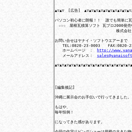
▲▽▲▽　[広告]　▲▽▲▽▲▽▲▽▲▽▲▽▲▽▲▽▲▽▲▽▲
パソコン初心者に朗報！！  誰でも簡単に瓦
　☆☆☆　屋根瓦積算ソフト 瓦プロ2000発売中
　　　　　　　　　　　　　　　　株式会社
お問い合せはヤナイ・ソフトウエアーまで

　　TEL:0820-23-0003　　FAX:0820-23
　　ホームページ　：　
http://www.yan
　　メールアドレス：　
sales@yanaisof
▲▽▲▽▲▽▲▽▲▽▲▽▲▽▲▽▲▽▲▽▲▽▲▽▲▽▲▽▲▽▲▽▲
[編集後記]

沖縄に展示会のお手伝いで行ってきました。

もはや、

毎年恒例！

になってきた感があります。

今回の住宅リビングショーは規模の大きな物