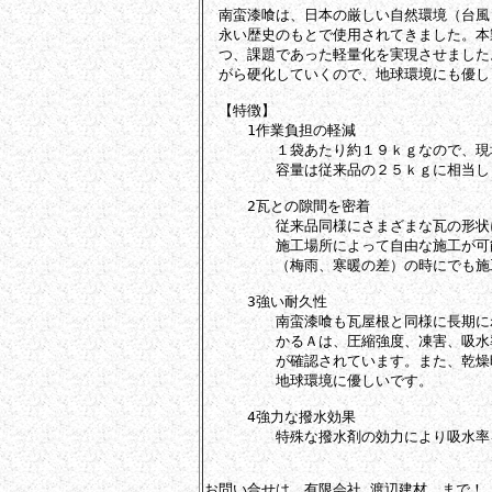
　南蛮漆喰は、日本の厳しい自然環境（台風
　永い歴史のもとで使用されてきました。本
　つ、課題であった軽量化を実現させました。
　がら硬化していくので、地球環境にも優し
　【特徴】

　　　1作業負担の軽減

　　　　　１袋あたり約１９ｋｇなので、現
　　　　　容量は従来品の２５ｋｇに相当しま
　　　2瓦との隙間を密着

　　　　　従来品同様にさまざまな瓦の形状
　　　　　施工場所によって自由な施工が可
　　　　　（梅雨、寒暖の差）の時にでも施
　　　3強い耐久性

　　　　　南蛮漆喰も瓦屋根と同様に長期に
　　　　　かるＡは、圧縮強度、凍害、吸水
　　　　　が確認されています。また、乾燥
　　　　　地球環境に優しいです。

　　　4強力な撥水効果

　　　　　特殊な撥水剤の効力により吸水率
お問い合せは　有限会社 渡辺建材　まで！
