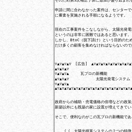
そのため第3次補正予算に追加が盛り込まれる
申請に間に合わなかった案件は、センターで
に審査を実施される手順になるようです。

現在の工事案件をこなしながら、太陽光発電
というのは非常に困難ではあると思います。

しかし、BtoC（脱下請け）という目的のた
だけ多くの顧客を集めなければならないので
▽▲▽▲▽▲▽　[広告]　▲▽▲▽▲▽▲▽▲▽▲▽▲▽▲▽▲▽
▲▽▲▽▲▽

▽▲▽▲▽▲　　　瓦プロの新機能

▲▽▲▽▲▽　　　　　　　太陽光発電システム

▽▲▽▲▽▲

▲▽▲▽▲▽▲▽▲▽▲▽▲▽▲▽▲▽▲▽▲▽▲▽▲▽▲▽▲▽▲▽▲
政府からの補助・売電価格の倍増などの政策
新築以外にも既築の家に設置が増えてきていま
そこで、便利なのがこの瓦プロの新機能であ
　　《《　太陽光積算システムの２つの特徴