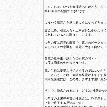
こんにちは。いつも御拝読ありがとうございま
第48回目の配信でございます。

ようやく肌寒さを感じるようになってきました
震災以降、相変わらず工事案件は多いようで
追われているとお聞きしています。

今年の夏は震災の影響で、電力のピークカッ
多くの人々の意識も、節電に大きく向いてい
節電の夏を乗り越えたのも束の間・・

今度は節電の冬が来そうです。

電力供給は夏場より切迫するのではないかと
・・ということは、太陽光発電がますます脚
太陽光発電には、この冬、ますます追い風が
そこで、懸念されるのは、JPECの補助金なの
今年度の太陽光発電の補助金は、昨年度を大き
上旬で終了する見込みです。
