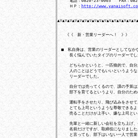
　　　電話：0820-23-0003　　FAX：0820-
　　　ＨＰ：
http://www.yanaisoft.co
▲▽▲▽▲▽▲▽▲▽▲▽▲▽▲▽▲▽▲▽▲▽▲▽▲▽▲▽▲▽▲▽▲
　　《《　新・営業リーダーへ！　》》

　■　私自身は、営業のリーダーとしてなか
　　　長く悩んでいたタイプのリーダーでした
　　　どちらかというと、一匹狼的で、自分
　　　人のことはどうでもいいというような
　　　リーダーでした。

　　　自分では売ってくるので、課の予算は
　　　部下を育てるというより、自分のため
　　　運転手をさせたり、飛び込みをさせて
　　　とても上司というような尊敬できるよ
　　　売ることだけが上手い、嫌な上司とい
　　　先輩と一緒に新しい会社を立ち上げ、
　　　名前だけですが、取締役になりました。
　　　と言っても、部下はいない一人で営業