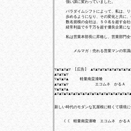
　　　強い課に変わっていました。

　　　パラダイムシフトによって、私は、リ
　　　歩めるようになり、その変化と共に、
　　　数名規模の会社は、５０名を超す会社
　　　経常利益で６千万を超す優良企業にな
　　　私は営業本部長に昇格し、営業部門全
　　　　　メルマガ：売れる営業マンの常識
▽▲▽▲▽▲▽　[広告]　▲▽▲▽▲▽▲▽▲▽▲▽▲▽▲▽▲▽
▲▽▲▽▲▽

▽▲▽▲▽▲　　　軽量南蛮漆喰

▲▽▲▽▲▽　　　　　　　エコムネ　かるＡ

▽▲▽▲▽▲

▲▽▲▽▲▽▲▽▲▽▲▽▲▽▲▽▲▽▲▽▲▽▲▽▲▽▲▽▲▽▲▽▲
新しい時代のモダンな瓦屋根に軽くて環境に
　　《《　軽量南蛮漆喰　エコムネ　かるＡ