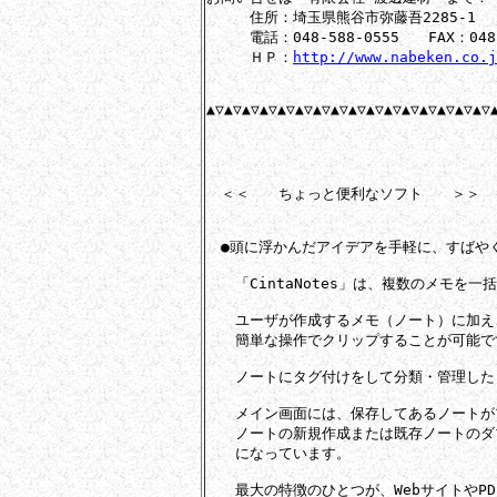
　　　住所：埼玉県熊谷市弥藤吾2285-1

　　　電話：048-588-0555　　FAX：048-5
　　　ＨＰ：
http://www.nabeken.co.j
▲▽▲▽▲▽▲▽▲▽▲▽▲▽▲▽▲▽▲▽▲▽▲▽▲▽▲▽▲▽▲▽▲
　＜＜　　ちょっと便利なソフト　　＞＞

　●頭に浮かんだアイデアを手軽に、すばや
　　「CintaNotes」は、複数のメモを
　　ユーザが作成するメモ（ノート）に加え、
　　簡単な操作でクリップすることが可能です
　　ノートにタグ付けをして分類・管理した
　　メイン画面には、保存してあるノートが
　　ノートの新規作成または既存ノートのダ
　　になっています。

　　最大の特徴のひとつが、WebサイトやP