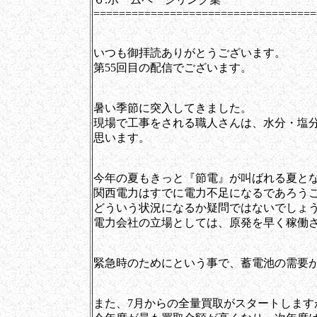
===================================
いつも御拝読ありがとうございます。
第55回目の配信でございます。
暑い季節に突入してきました。
現場で工事をされる職人さんは、水分・塩
思います。
今年の夏もきっと『節電』が叫ばれる夏と
関西電力はすでに電力不足になるであろう
どういう状況になるか疑問ではないでしょ
電力会社の立場としては、原発を早く稼働
緊急時のためにという事で、蓄電池の需要
また、7月からの全量買取がスタートしま