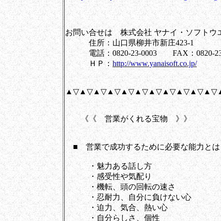
お問い合せは 株式会社 ヤナイ・ソフトウ
住所：山口県柳井市新庄423-1
電話：0820-23-0003 FAX：0820-23-
ＨＰ：
http://www.yanaisoft.co.jp/
▲▽▲▽▲▽▲▽▲▽▲▽▲▽▲▽▲▽▲▽▲▽
《《 営業がくれる宝物 》》
■ 営業で成功するために必要な能力とは
・魅力ある話し方
・感受性や気配り
・機転、頭の回転の速さ
・忍耐力、自分に負けない心
・迫力、気合、熱い心
・自分らしさ、個性