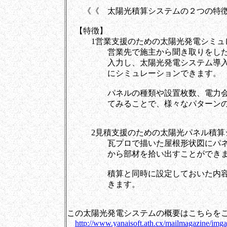
《《 太陽光積算システムの２つの特
【特徴】
1営業支援のための太陽光発電シミュ
営業先で施主から聞き取りをした情報
入力し、太陽光発電システム導入後の
にシミュレーションできます。
パネルの種類や設置枚数、電力会社と
てみることで、様々なパターンの導
2見積支援のための太陽光パネル積算
瓦プロで描いた屋根形状図にパネルを
から部材を拾い出すことができま
積算と同時に設定しておいた内容の見
きます。
この太陽光発電システムの概要はこちらを
http://www.yanaisoft.ath.cx/mailmagazine/img