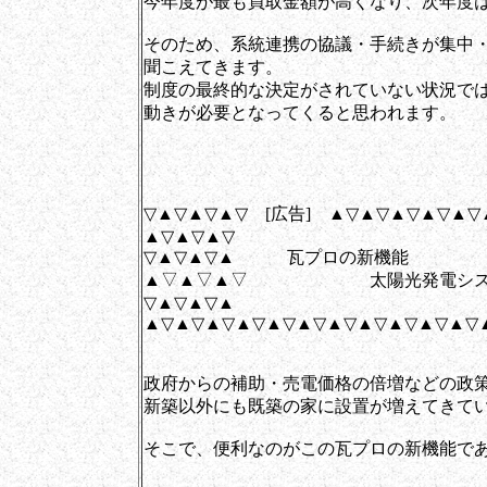
今年度が最も買取金額が高くなり、次年度
そのため、系統連携の協議・手続きが集中
聞こえてきます。
制度の最終的な決定がされていない状況で
動きが必要となってくると思われます。
▽▲▽▲▽▲▽ [広告] ▲▽▲▽▲▽▲▽▲▽
▲▽▲▽▲▽
▽▲▽▲▽▲ 瓦プロの新機能
▲▽▲▽▲▽ 太陽光発電シス
▽▲▽▲▽▲
▲▽▲▽▲▽▲▽▲▽▲▽▲▽▲▽▲▽▲▽▲▽
政府からの補助・売電価格の倍増などの政
新築以外にも既築の家に設置が増えてきて
そこで、便利なのがこの瓦プロの新機能で