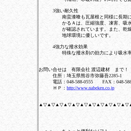
3強い耐久性
南蛮漆喰も瓦屋根と同様に長期にわ
かるＡは、圧縮強度、凍害、吸水率
が確認されています。また、乾燥時
地球環境に優しいです。
4強力な撥水効果
特殊な撥水剤の効力により吸水率を
お問い合せは 有限会社 渡辺建材 まで！
住所：埼玉県熊谷市弥藤吾2285-1
電話：048-588-0555 FAX：048-588-
ＨＰ：
http://www.nabeken.co.jp
▲▽▲▽▲▽▲▽▲▽▲▽▲▽▲▽▲▽▲▽▲▽