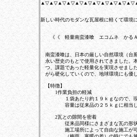
▲▽▲▽▲▽▲▽▲▽▲▽▲▽▲▽▲▽▲▽▲▽
新しい時代のモダンな瓦屋根に軽くて環境
《《 軽量南蛮漆喰 エコムネ かる
南蛮漆喰は、日本の厳しい自然環境（台風
永い歴史のもとで使用されてきました。本
つ、課題であった軽量化を実現させました。
がら硬化していくので、地球環境にも優し
【特徴】
1作業負担の軽減
１袋あたり約１９ｋｇなので、現場
容量は従来品の２５ｋｇに相当し
2瓦との隙間を密着
従来品同様にさまざまな瓦の形状に
施工場所によって自由な施工が可能
（梅雨、寒暖の差）の時にでも施