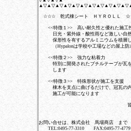
▲▽▲▽▲▽▲▽▲▽▲▽▲▽▲▽▲▽▲▽▲▽
☆☆☆ 乾式棟シート ＨＹＲＯＬＬ ☆
<<特徴１>> 高い耐久性と優れた施工
日光・紫外線・酸性雨など激しい自然環境に
保形性を有するアルミニウムを積層し
（Hypalonは学校や工場などの屋上防
<<特徴２>> 強力な粘着力
特別に開発されたブチルテープが瓦をは
します
<<特徴３>> 特殊形状が施工を支援
棟木を支点に曲げるだけで、冠瓦の内側
施工が可能になります
皆様と創ります
株式会社 
お問い合せは、株式会社 馬場商店 まで
TEL:0495-77-3310 FAX:0495-77-4779