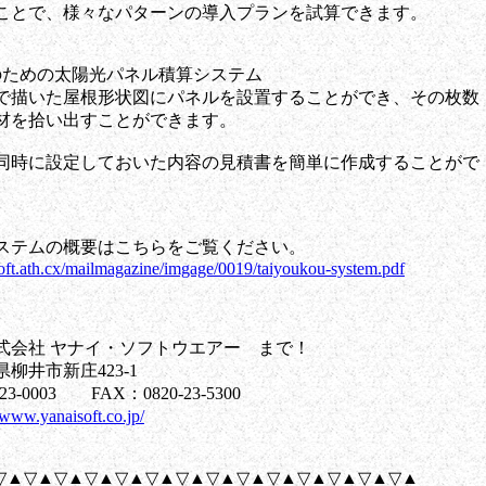
様々なパターンの導入プランを試算できます。
めの太陽光パネル積算システム
屋根形状図にパネルを設置することができ、その枚数
い出すことができます。
定しておいた内容の見積書を簡単に作成することがで
。
ステムの概要はこちらをご覧ください。
oft.ath.cx/mailmagazine/imgage/0019/taiyoukou-system.pdf
式会社 ヤナイ・ソフトウエアー まで！
市新庄423-1
003 FAX：0820-23-5300
/www.yanaisoft.co.jp/
▽▲▽▲▽▲▽▲▽▲▽▲▽▲▽▲▽▲▽▲▽▲▽▲▽▲▽▲