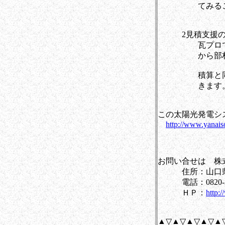
てみることで、
2見積支援のた
瓦プロで描いた
から部材を拾
積算と同時に設
きます
この太陽光発電シ
http://www.yanais
お問い合せは 株
住所：山口県柳井
電話：0820-23-0
ＨＰ：
http:/
▲▽▲▽▲▽▲▽▲