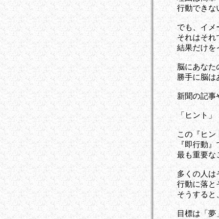
行動できない
でも、イメージ
それはそれで
結果だけをイメ
脳にあなたの欲
勝手に脳はあな
新聞の記事や、
「ヒント」 
この『ヒント』
『即行動』で
最も重要なこ
多くの人はその
行動に落とそ
そうすると、
目標は「夢」で