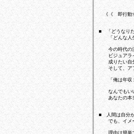
《《 即行動す
■ 「どうなり
「どんな人生
今の時代の流れ
ビジュアライジ
成りたい自分の
そして、アフア
「俺は年収１億
なんでもいい
あなたの本当に
■ 人間は自分が
でも、イメージ
理由は簡単で