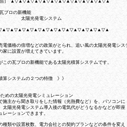
広告] ▲▽▲▽▲▽▲▽▲▽▲▽▲▽▲▽▲▽▲▽▲▽▲▽▲
瓦プロの新機能
 太陽光発電システム
▽▲▽▲▽▲▽▲▽▲▽▲▽▲▽▲▽▲▽▲▽▲▽▲▽▲▽▲
売電価格の倍増などの政策がとられ、追い風の太陽光発電シス
の家に設置が増えてきています。
がこの瓦プロの新機能である太陽光積算システムです。
算システムの２つの特徴 》》
めの太陽光発電シミュレーション
ら聞き取りをした情報（光熱費など）を、パソコンに
発電システム導入後の電気代がどうなるかなどが即座
ションできます。
設置枚数、電力会社との契約プランなどの条件を変え