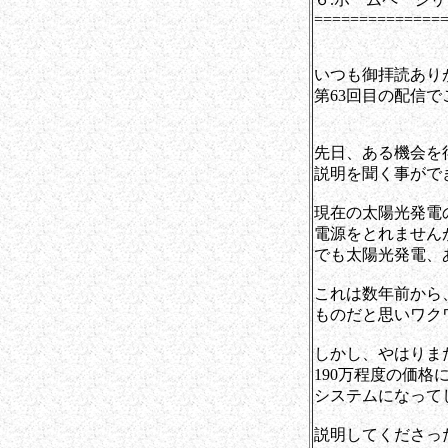
==============
いつも御拝読あり
第63回目の配信
先日、ある機会を得
説明を聞く事がで
現在の太陽光発電
電源をとれませんが
でも太陽光発電、
これは数年前から
ものだと思いワク
しかし、やはりま
190万程度の価
システムになって
説明してくださっ