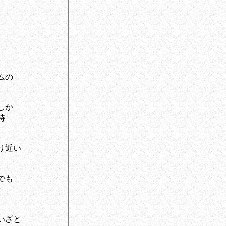
ムの
しか
時
り近い
でも
な
いざと