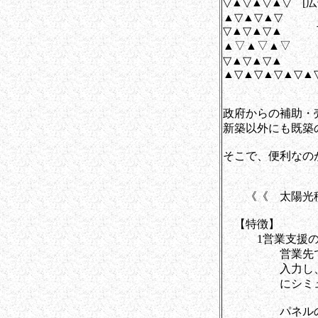
▽▲▽▲▽▲▽ [
▲▽▲▽▲▽
▽▲▽▲▽▲ 
▲▽▲▽▲▽
▽▲▽▲▽▲
▲▽▲▽▲▽▲▽▲
政府からの補助・
新築以外にも既築
そこで、便利なの
《《 太陽光積
【特徴】
1営業支援のた
営業先で施主か
入力し、太陽光
にシミュレー
パネルの種類や