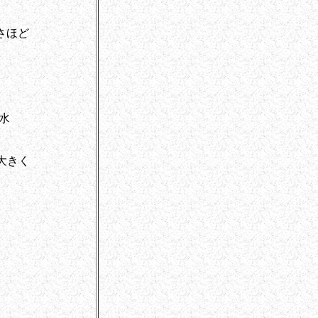
。
さほど
、
。
水
大きく