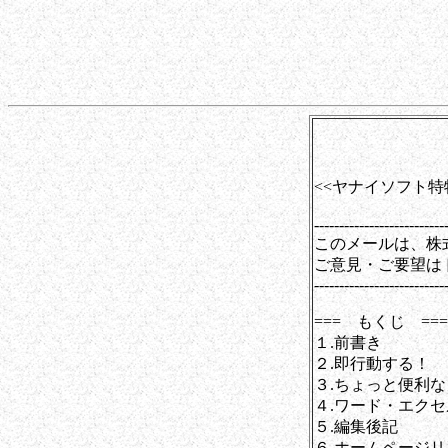
第00
<<ヤナイソフト特
--------------------------
このメールは、株
ご意見・ご要望は
--------------------------
=== もくじ =====
１.前書き
２.即行動する！
３.ちょっと便利
４.ワード・エクセ
５.編集後記
６.ホームページ