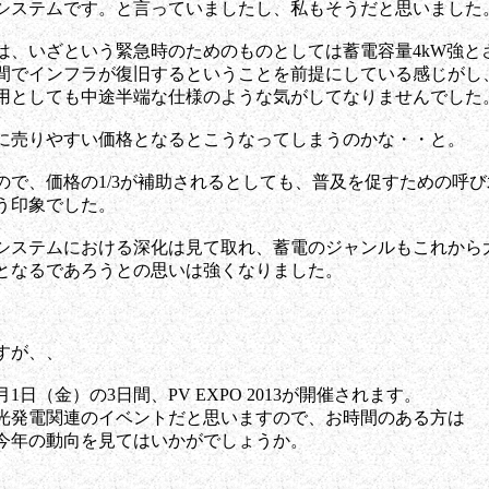
システムです。と言っていましたし、私もそうだと思いました
は、いざという緊急時のためのものとしては蓄電容量4kW強と
間でインフラが復旧するということを前提にしている感じがし
用としても中途半端な仕様のような気がしてなりませんでした
に売りやすい価格となるとこうなってしまうのかな・・と。
ので、価格の1/3が補助されるとしても、普及を促すための呼び
う印象でした。
システムにおける深化は見て取れ、蓄電のジャンルもこれから
となるであろうとの思いは強くなりました。
すが、、
月1日（金）の3日間、PV EXPO 2013が開催されます。
光発電関連のイベントだと思いますので、お時間のある方は
今年の動向を見てはいかがでしょうか。