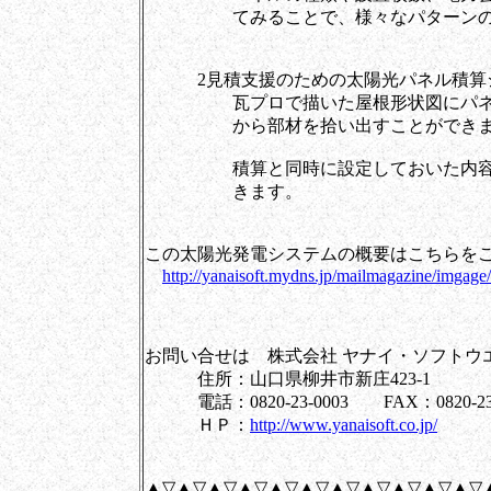
てみることで、様々なパターンの導
2見積支援のための太陽光パネル積算
瓦プロで描いた屋根形状図にパネルを
から部材を拾い出すことができま
積算と同時に設定しておいた内容の見
きます。
この太陽光発電システムの概要はこちらを
http://yanaisoft.mydns.jp/mailmagazine/imgage
お問い合せは 株式会社 ヤナイ・ソフトウ
住所：山口県柳井市新庄423-1
電話：0820-23-0003 FAX：0820-23-
ＨＰ：
http://www.yanaisoft.co.jp/
▲▽▲▽▲▽▲▽▲▽▲▽▲▽▲▽▲▽▲▽▲▽