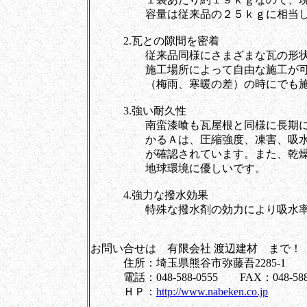
容量は従来品の２５ｋｇに相当し
2.瓦との隙間を密着
従来品同様にさまざまな瓦の形状に
施工場所によって自由な施工が可能
（梅雨、寒暖の差）の時にでも施
3.強い耐久性
南蛮漆喰も瓦屋根と同様に長期にわ
かるＡは、圧縮強度、凍害、吸水率
が確認されています。また、乾燥時
地球環境に優しいです。
4.強力な撥水効果
特殊な撥水剤の効力により吸水率を
お問い合せは 有限会社 渡辺建材 まで！
住所：埼玉県熊谷市弥藤吾2285-1
電話：048-588-0555 FAX：048-588-
ＨＰ：
http://www.nabeken.co.jp