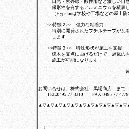
日光・紫外線・酸性雨など激しい自然環境に
保形性を有するアルミニウムを積層し
（Hypalonは学校や工場などの屋上防
<<特徴２>> 強力な粘着力
特別に開発されたブチルテープが瓦をは
します
<<特徴３>> 特殊形状が施工を支援
棟木を支点に曲げるだけで、冠瓦の内側
施工が可能になります
皆様と創ります
株式会社 
お問い合せは、株式会社 馬場商店 まで
TEL:0495-77-3310 FAX:0495-77-4779
▲▽▲▽▲▽▲▽▲▽▲▽▲▽▲▽▲▽▲▽▲▽
┌──────────────────────────