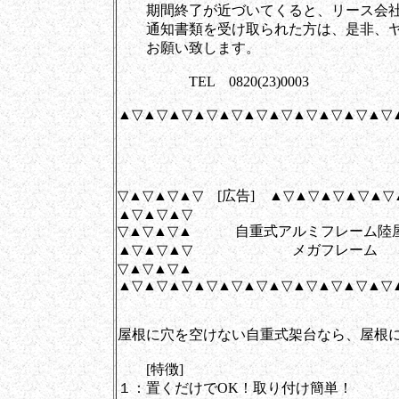
期間終了が近づいてくると、リース会社
通知書類を受け取られた方は、是非、ヤ
お願い致します。
TEL 0820(23)0003
▲▽▲▽▲▽▲▽▲▽▲▽▲▽▲▽▲▽▲▽▲▽
▽▲▽▲▽▲▽ [広告] ▲▽▲▽▲▽▲▽▲▽
▲▽▲▽▲▽
▽▲▽▲▽▲ 自重式アルミフレーム陸
▲▽▲▽▲▽ メガフレーム
▽▲▽▲▽▲
▲▽▲▽▲▽▲▽▲▽▲▽▲▽▲▽▲▽▲▽▲▽
屋根に穴を空けない自重式架台なら、屋根
[特徴]
１：置くだけでOK！取り付け簡単！