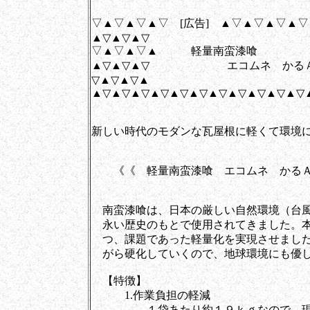
▽▲▽▲▽▲▽ [広告] ▲▽▲▽▲▽▲
▲▽▲▽▲▽
▽▲▽▲▽▲ 軽量南蛮漆喰
▲▽▲▽▲▽ エコムネ かる
▽▲▽▲▽▲
▲▽▲▽▲▽▲▽▲▽▲▽▲▽▲▽▲▽▲▽▲▽
新しい時代のモダンな瓦屋根に軽くて環境
《《 軽量南蛮漆喰 エコムネ かる
南蛮漆喰は、日本の厳しい自然環境（台風
永い歴史のもとで使用されてきました。本
つ、課題であった軽量化を実現させました。
がら硬化していくので、地球環境にも優し
【特徴】
1.作業負担の軽減
１袋あたり約１９ｋｇなので、現場