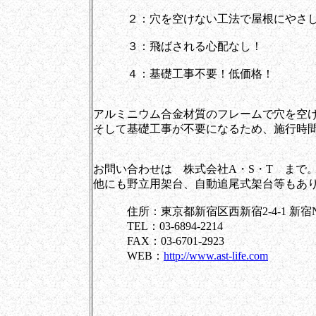
２：穴を空けない工法で屋根にやさし
３：飛ばされる心配なし！
４：基礎工事不要！低価格！
アルミニウム合金材質のフレームで穴を空
そして基礎工事が不要になるため、施行時
お問い合わせは 株式会社A・S・T まで
他にも野立用架台、自動追尾式架台等もあ
住所：東京都新宿区西新宿2-4-1 新宿N
TEL：03-6894-2214
FAX：03-6701-2923
WEB：
http://www.ast-life.com