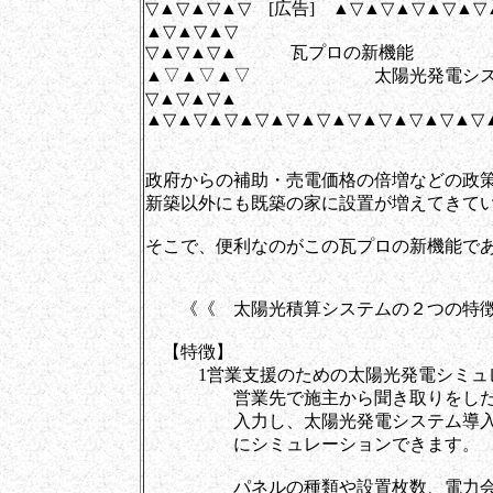
▽▲▽▲▽▲▽ [広告] ▲▽▲▽▲▽▲▽▲▽
▲▽▲▽▲▽
▽▲▽▲▽▲ 瓦プロの新機能
▲▽▲▽▲▽ 太陽光発電シス
▽▲▽▲▽▲
▲▽▲▽▲▽▲▽▲▽▲▽▲▽▲▽▲▽▲▽▲▽
政府からの補助・売電価格の倍増などの政
新築以外にも既築の家に設置が増えてきて
そこで、便利なのがこの瓦プロの新機能で
《《 太陽光積算システムの２つの特
【特徴】
1営業支援のための太陽光発電シミュ
営業先で施主から聞き取りをした情報
入力し、太陽光発電システム導入後の
にシミュレーションできます。
パネルの種類や設置枚数、電力会社と