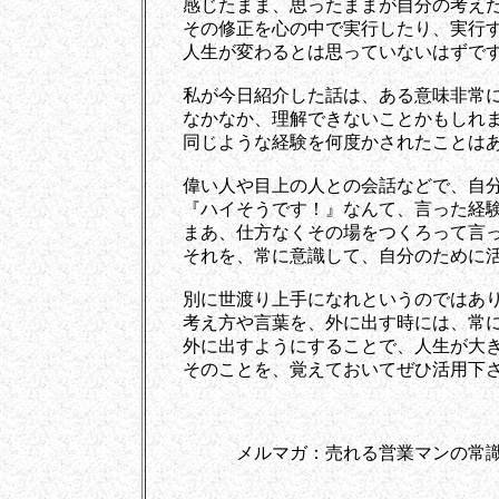
感じたまま、思ったままが自分の考えだ
その修正を心の中で実行したり、実行す
人生が変わるとは思っていないはずで
私が今日紹介した話は、ある意味非常に
なかなか、理解できないことかもしれま
同じような経験を何度かされたことはあ
偉い人や目上の人との会話などで、自分
『ハイそうです！』なんて、言った経験
まあ、仕方なくその場をつくろって言っ
それを、常に意識して、自分のために活
別に世渡り上手になれというのではあり
考え方や言葉を、外に出す時には、常に
外に出すようにすることで、人生が大き
そのことを、覚えておいてぜひ活用下
メルマガ：売れる営業マンの常識非