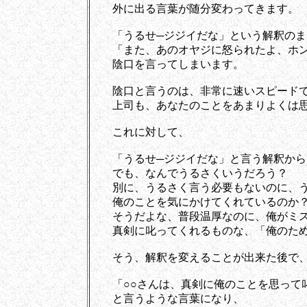
外に出る言葉が随分変わってきます。
「うるせ─ジジイだな」という解釈のま
「また、あのオヤジに怒られたよ、ホン
陰口を言ってしまいます。
陰口と言うのは、非常に速いスピードで
上司も、あなたのことをあまりよくは思
これに対して、
「うるせ─ジジイだな」と言う解釈から
でも、なんでうるさくいうだろう？
別に、うるさく言う必要もないのに、う
俺のことを気にかけてくれているのか
そうだよな、普段温厚なのに、俺がミス
真剣に叱ってくれるものな、「俺のため
そう、解釈を変えることが出来た後で、
「○○さんは、真剣に俺のことを思って
と言うような言葉になり、