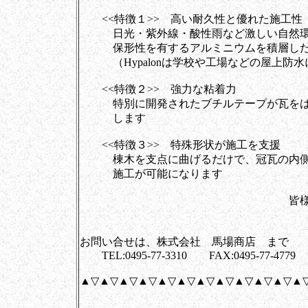
<<特徴１>> 高い耐久性と優れた施工性
日光・紫外線・酸性雨など激しい自然環境に強
保形性を有するアルミニウムを積層した
（Hypalonは学校や工場などの屋上防水
<<特徴２>> 強力な粘着力
特別に開発されたブチルテープが瓦をはじ
します
<<特徴３>> 特殊形状が施工を支援
棟木を支点に曲げるだけで、冠瓦の内側に
施工が可能になります
皆様と創ります、
株式会社 
お問い合せは、株式会社 馬場商店 まで
TEL:0495-77-3310 FAX:0495-77-4779
▲▽▲▽▲▽▲▽▲▽▲▽▲▽▲▽▲▽▲▽▲▽▲