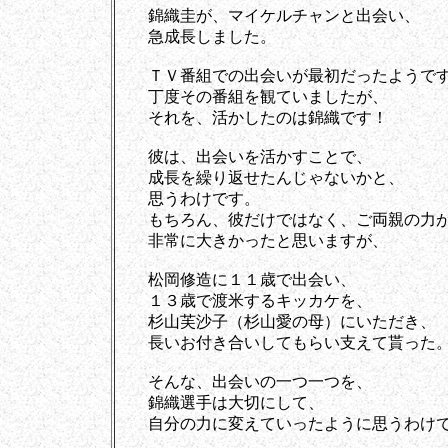
錦織圭が、マイケルチャンと出会い、
急成長しました。
ＴＶ番組での出会いが最初だったようで
丁度その番組を観ていましたが、
それを、活かしたのは錦織です！
彼は、出会いを活かすことで、
成長を繰り返せたんじゃないかと、
思うわけです。
もちろん、彼だけではなく、ご両親の力
非常に大きかったと思いますが、
松岡修造に１１歳で出会い、
１３歳で渡米するキッカケを、
杉山芙沙子（杉山愛の母）にいただき、
長いお付き合いしてもらい支えて貰った
そんな、出会いの一つ一つを、
錦織選手は大切にして、
自分の力に変えていったように思うわけ