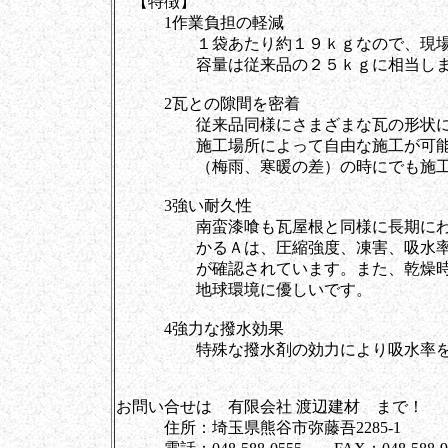
【特徴】
1作業負担の軽減
１袋あたり約１９ｋｇなので、現場の
容量は従来品の２５ｋｇに相当しま
2瓦との隙間を密着
従来品同様にさまざまな瓦の形状にも
施工場所によって自由な施工が可能。
（梅雨、寒暖の差）の時にでも施工
3強い耐久性
南蛮漆喰も瓦屋根と同様に長期にわた
かるＡは、圧縮強度、凍害、吸水率試
が確認されています。また、乾燥時に
地球環境に優しいです。
4強力な撥水効果
特殊な撥水剤の効力により吸水率を大
お問い合せは 有限会社 渡辺建材 まで！
住所：埼玉県熊谷市弥藤吾2285-1