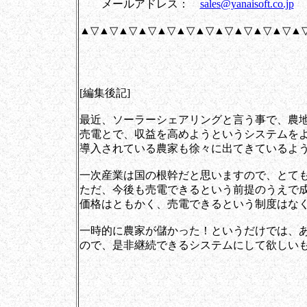
メールアドレス：
sales@yanaisoft.co.jp
▲▽▲▽▲▽▲▽▲▽▲▽▲▽▲▽▲▽▲▽▲▽▲
[編集後記]
最近、ソーラーシェアリングと言う事で、農
売電とで、収益を高めようというシステムを
導入されている農家も徐々に出てきているよ
一次産業は国の根幹だと思いますので、とて
ただ、今後も売電できるという前提のうえで
価格はともかく、売電できるという制度はな
一時的に農家が儲かった！というだけでは、
ので、是非継続できるシステムにして欲しい
[岩