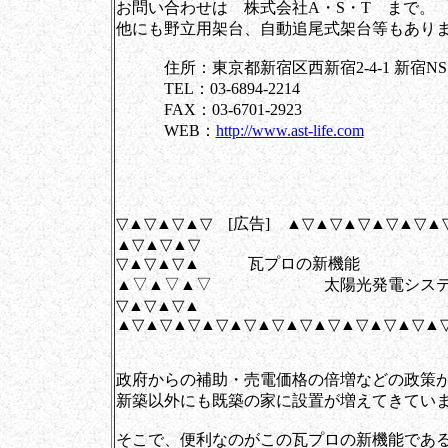
お問い合わせは 株式会社A・S・T まで。
他にも野立用架台、自動追尾式架台等もあり
住所：東京都新宿区西新宿2-4-1 新宿NS
TEL：03-6894-2214
FAX：03-6701-2923
WEB：
http://www.ast-life.com
▽▲▽▲▽▲▽ [広告] ▲▽▲▽▲▽▲▽▲▽▲
▲▽▲▽▲▽
▽▲▽▲▽▲ 瓦プロの新機能
▲▽▲▽▲▽ 太陽光発電システ
▽▲▽▲▽▲
▲▽▲▽▲▽▲▽▲▽▲▽▲▽▲▽▲▽▲▽▲▽▲
政府からの補助・売電価格の倍増などの政策
新築以外にも既築の家に設置が増えてきてい
そこで、便利なのがこの瓦プロの新機能であ