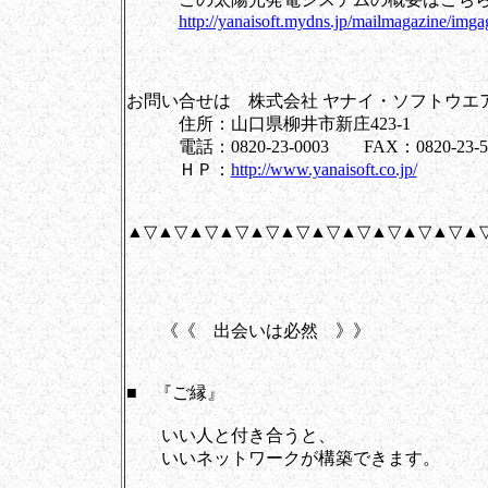
http://yanaisoft.mydns.jp/mailmagazine/img
お問い合せは 株式会社 ヤナイ・ソフトウエ
住所：山口県柳井市新庄423-1
電話：0820-23-0003 FAX：0820-23-5
ＨＰ：
http://www.yanaisoft.co.jp/
▲▽▲▽▲▽▲▽▲▽▲▽▲▽▲▽▲▽▲▽▲▽▲
《《 出会いは必然 》》
■ 『ご縁』
いい人と付き合うと、
いいネットワークが構築できます。