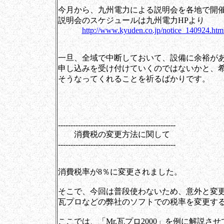
今月から、九州電力による説明会を各地で開
説明会のスケジュールは九州電力HPより
http://www.kyuden.co.jp/notice_140924.htm
一旦、全域で中断しておいて、設備に余裕が
申し込みを受け付けていくのではないかと、
そうなってくれることを祈るばかりです。
-----------------------------------------------
消費税の変更方法に関して
-----------------------------------------------
消費税率が8％に変更されました。
そこで、今回は普段使わないため、意外と変
瓦プロなどの弊社のソフトでの税率を変更す
ここでは、「Mr.瓦プロ2000」を例に解説さ