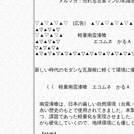
メルマガ：売れる営業マンの常識非常
▽▲▽▲▽▲▽ [広告] ▲▽▲▽▲▽▲▽
▲▽▲▽▲▽
▽▲▽▲▽▲ 軽量南蛮漆喰
▲▽▲▽▲▽ エコムネ かるＡ
▽▲▽▲▽▲
▲▽▲▽▲▽▲▽▲▽▲▽▲▽▲▽▲▽▲▽▲▽▲
新しい時代のモダンな瓦屋根に軽くて環境に
《《 軽量南蛮漆喰 エコムネ かるＡ
南蛮漆喰は、日本の厳しい自然環境（台風・
永い歴史のもとで使用されてきました。本製
つ、課題であった軽量化を実現させました。ま
がら硬化していくので、地球環境にも優しく