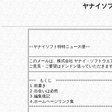
ヤナイソ
第0083号（20
<<ヤナイソフト特特ニュース便>>
------------------------------------------------------------------
このメールは、株式会社 ヤナイ・ソフトウエ
ご意見・ご要望はドンドン送っていただきま
------------------------------------------------------------------
=== もくじ =========================
１.前書き
２.出会いは必然
３.編集後記
４.ホームページリンク集
====================================