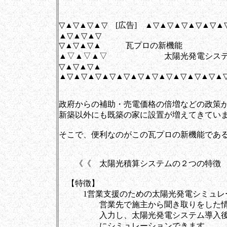
▽▲▽▲▽▲▽ [広告] ▲▽▲▽▲▽▲▽▲▽▲
▲▽▲▽▲▽
▽▲▽▲▽▲ 瓦プロの新機能
▲▽▲▽▲▽ 太陽光発電システ
▽▲▽▲▽▲
▲▽▲▽▲▽▲▽▲▽▲▽▲▽▲▽▲▽▲▽▲▽▲
政府からの補助・売電価格の倍増などの政策
新築以外にも既築の家に設置が増えてきてい
そこで、便利なのがこの瓦プロの新機能であ
《《 太陽光積算システムの２つの特徴
【特徴】
1営業支援のための太陽光発電シミュレ
営業先で施主から聞き取りをした情報
入力し、太陽光発電システム導入後の
にシミュレーションできます。