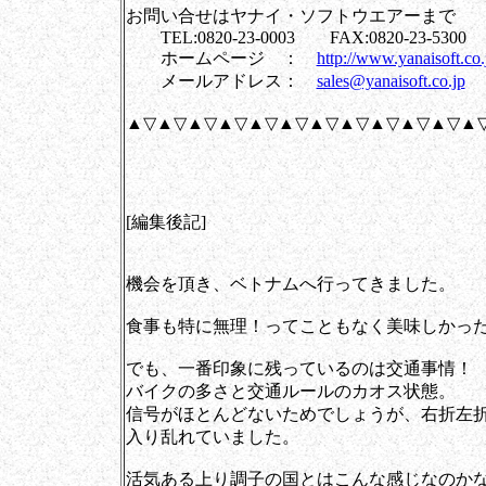
お問い合せはヤナイ・ソフトウエアーまで
TEL:0820-23-0003 FAX:0820-23-5300
ホームページ ：
http://www.yanaisoft.co.
メールアドレス：
sales@yanaisoft.co.jp
▲▽▲▽▲▽▲▽▲▽▲▽▲▽▲▽▲▽▲▽▲▽▲
[編集後記]
機会を頂き、ベトナムへ行ってきました。
食事も特に無理！ってこともなく美味しかっ
でも、一番印象に残っているのは交通事情！
バイクの多さと交通ルールのカオス状態。
信号がほとんどないためでしょうが、右折左
入り乱れていました。
活気ある上り調子の国とはこんな感じなのかな