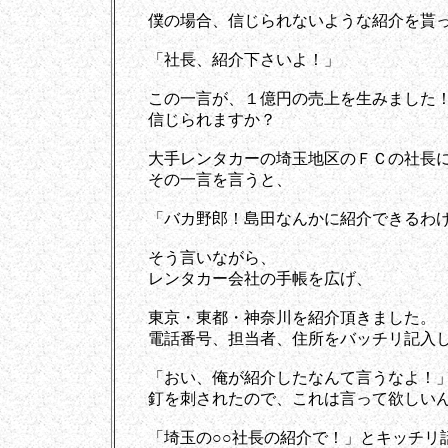
僕の場合、信じられないような紹介を貰っ
「社長、紹介下さいよ！」
この一言が、１億円の売上を生みました！
信じられますか？
大手レンタカーの埼玉地区のＦＣの社長
その一言を言うと、
「バカ野郎！島田なんかに紹介できるわけ
そう言いながら、
レンタカー会社の手帳を広げ、
東京・東都・神奈川を紹介頂きました。
電話番号、担当者、住所をバッチリ記入し
「おい、俺が紹介したなんて言うなよ！
釘を刺されたので、これは言って欲しいん
「埼玉の○○社長の紹介で！」とキッチリ