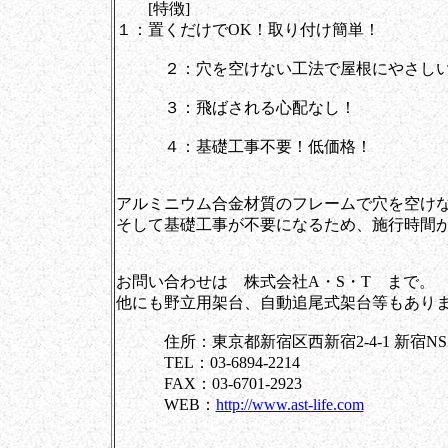
[特徴]
１：置くだけでOK！取り付け簡単！
２：穴を空けない工法で屋根にやさし
３：飛ばされる心配なし！
４：基礎工事不要！低価格！
アルミニウム合金材質のフレームで穴を空け
そして基礎工事が不要になるため、施行時間
お問い合わせは 株式会社A・S・T まで。
他にも野立用架台、自動追尾式架台等もあり
住所：東京都新宿区西新宿2-4-1 新宿NS
TEL：03-6894-2214
FAX：03-6701-2923
WEB：
http://www.ast-life.com