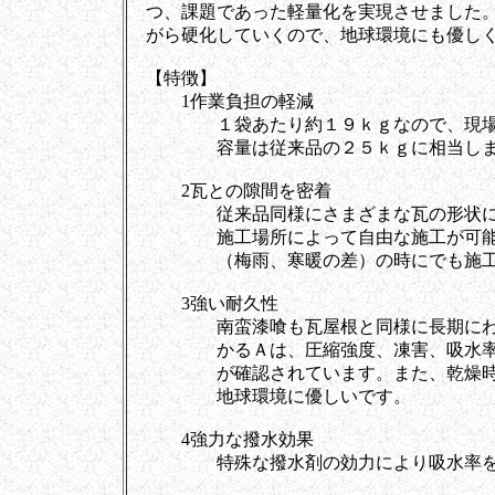
つ、課題であった軽量化を実現させました。ま
がら硬化していくので、地球環境にも優しく
【特徴】
1作業負担の軽減
１袋あたり約１９ｋｇなので、現場の
容量は従来品の２５ｋｇに相当しま
2瓦との隙間を密着
従来品同様にさまざまな瓦の形状にも
施工場所によって自由な施工が可能。
（梅雨、寒暖の差）の時にでも施工
3強い耐久性
南蛮漆喰も瓦屋根と同様に長期にわた
かるＡは、圧縮強度、凍害、吸水率試
が確認されています。また、乾燥時に
地球環境に優しいです。
4強力な撥水効果
特殊な撥水剤の効力により吸水率を大