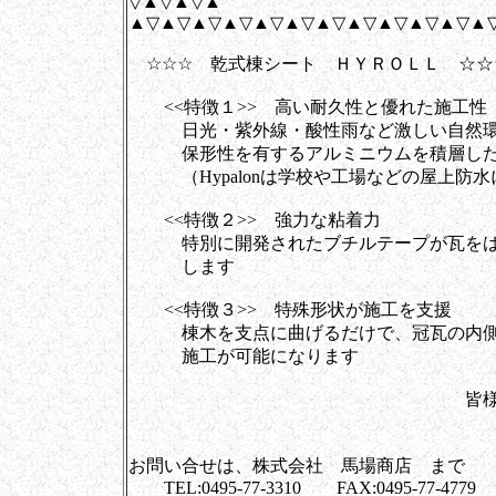
▽▲▽▲▽▲
▲▽▲▽▲▽▲▽▲▽▲▽▲▽▲▽▲▽▲▽▲▽▲
☆☆☆ 乾式棟シート ＨＹＲＯＬＬ ☆☆
<<特徴１>> 高い耐久性と優れた施工性
日光・紫外線・酸性雨など激しい自然環境に強
保形性を有するアルミニウムを積層した
（Hypalonは学校や工場などの屋上防水
<<特徴２>> 強力な粘着力
特別に開発されたブチルテープが瓦をはじ
します
<<特徴３>> 特殊形状が施工を支援
棟木を支点に曲げるだけで、冠瓦の内側に
施工が可能になります
皆様と創ります、
株式会社 
お問い合せは、株式会社 馬場商店 まで
TEL:0495-77-3310 FAX:0495-77-4779