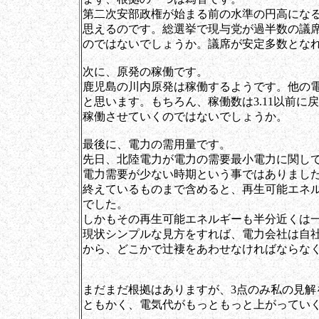
第二次安部政権が始まる前の水準の円高にな
思えるのです。総選挙で現与党が過半数の議
のではないでしょうか。議席が安定多数とな
次に、原発の稼働です。
鹿児島の川内原発は稼働するようです。他の
と思います。もちろん、稼働数は3.11以前
稼働させていくのではないでしょうか。
最後に、電力の需用量です。
先日、北陸電力が電力の需要最小電力に関し
電力需要が少ない時期という事ではありまし
終えているものまで含めると、再生可能エネ
でした。
しかもその再生可能エネルギーも半分近くは
現状シンプルな見方をすれば、電力会社は自
から、どこかで辻褄をあわせなければならな
まだまだ根拠はありますが、3点のみ私の見解
ともかく、電気代がもっともっと上がってい