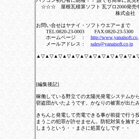
パソコン初心者に朗報！！ 誰でも簡単に瓦見
☆☆☆ 屋根瓦積算ソフト 瓦プロ2000発売
株式会社 ヤナイ・ソ
お問い合せはヤナイ・ソフトウエアーまで
TEL:0820-23-0003 FAX:0820-23-5300
ホームページ ：
http://www.yanaisoft.co.
メールアドレス：
sales@yanaisoft.co.jp
▲▽▲▽▲▽▲▽▲▽▲▽▲▽▲▽▲▽▲▽▲▽▲
[編集後記]
稼働している野立ての太陽光発電システムか
窃盗団がいたようです。かなりの被害が出た
きちんと発電して売電できる事が前提で行う
まうこの犯罪が許せません。防犯対策を施す
しまうという・・まさに処置なしです・・