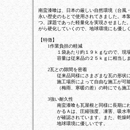
南蛮漆喰は、日本の厳しい自然環境（台風・
永い歴史のもとで使用されてきました。本製
つ、課題であった軽量化を実現させました。ま
がら硬化していくので、地球環境にも優しく
【特徴】
1作業負担の軽減
１袋あたり約１９ｋｇなので、現場の
容量は従来品の２５ｋｇに相当しま
2瓦との隙間を密着
従来品同様にさまざまな瓦の形状にも
施工場所によって自由な施工が可能。
（梅雨、寒暖の差）の時にでも施工
3強い耐久性
南蛮漆喰も瓦屋根と同様に長期にわた
かるＡは、圧縮強度、凍害、吸水率試
が確認されています。また、乾燥時に
地球環境に優しいです。