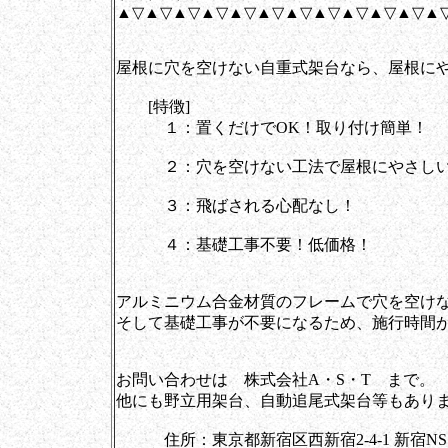
▲▽▲▽▲▽▲▽▲▽▲▽▲▽▲▽▲▽▲▽▲▽▲
屋根に穴を空けない自重式架台なら、屋根に
[特徴]
１：置くだけでOK！取り付け簡単！
２：穴を空けない工法で屋根にやさし
３：飛ばされる心配なし！
４：基礎工事不要！低価格！
アルミニウム合金材質のフレームで穴を空け
そして基礎工事が不要になるため、施行時間
お問い合わせは 株式会社A・S・T まで。
他にも野立用架台、自動追尾式架台等もあり
住所：東京都新宿区西新宿2-4-1 新宿NS