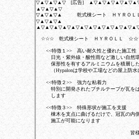
▽▲▽▲▽▲▽ [広告] ▲▽▲▽▲▽▲▽▲▽▲
▲▽▲▽▲▽
▽▲▽▲▽▲ 乾式棟シート ＨＹＲＯＬ
▽▲▽▲▽▲
▲▽▲▽▲▽▲▽▲▽▲▽▲▽▲▽▲▽▲▽▲▽▲
☆☆☆ 乾式棟シート ＨＹＲＯＬＬ ☆☆
<<特徴１>> 高い耐久性と優れた施工性
日光・紫外線・酸性雨など激しい自然環境に強
保形性を有するアルミニウムを積層した
（Hypalonは学校や工場などの屋上防水
<<特徴２>> 強力な粘着力
特別に開発されたブチルテープが瓦をはじ
します
<<特徴３>> 特殊形状が施工を支援
棟木を支点に曲げるだけで、冠瓦の内側に
施工が可能になります
皆様と創ります、