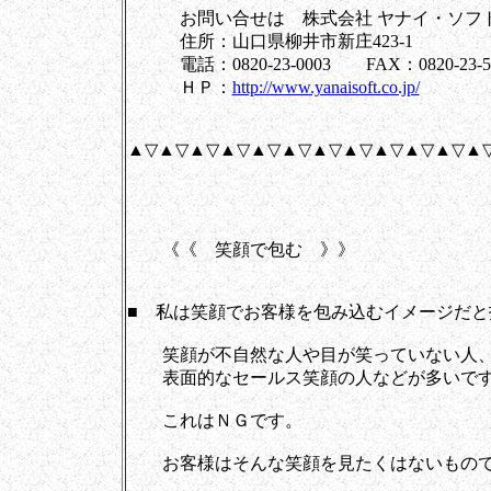
お問い合せは 株式会社 ヤナイ・ソフト
住所：山口県柳井市新庄423-1
電話：0820-23-0003 FAX：0820-23-5
ＨＰ：
http://www.yanaisoft.co.jp/
▲▽▲▽▲▽▲▽▲▽▲▽▲▽▲▽▲▽▲▽▲▽▲
《《 笑顔で包む 》》
■ 私は笑顔でお客様を包み込むイメージだと
笑顔が不自然な人や目が笑っていない人
表面的なセールス笑顔の人などが多いで
これはＮＧです。
お客様はそんな笑顔を見たくはないもの