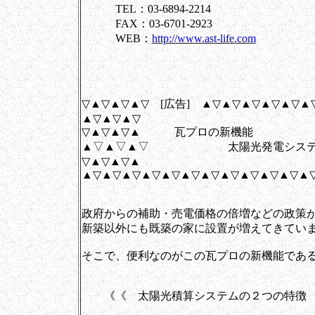
TEL：03-6894-2214
FAX：03-6701-2923
WEB：
http://www.ast-life.com
▽▲▽▲▽▲▽ [広告] ▲▽▲▽▲▽▲▽▲▽▲
▲▽▲▽▲▽
▽▲▽▲▽▲ 瓦プロの新機能
▲▽▲▽▲▽ 太陽光発電システ
▽▲▽▲▽▲
▲▽▲▽▲▽▲▽▲▽▲▽▲▽▲▽▲▽▲▽▲▽▲
政府からの補助・売電価格の倍増などの政策
新築以外にも既築の家に設置が増えてきてい
そこで、便利なのがこの瓦プロの新機能であ
《《 太陽光積算システムの２つの特徴