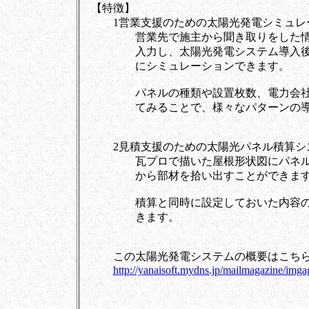
【特徴】
1営業支援のための太陽光発電シミュレ
営業先で施主から聞き取りをした情報
入力し、太陽光発電システム導入後の
にシミュレーションできます。
パネルの種類や設置枚数、電力会社と
てみることで、様々なパターンの導入
2見積支援のための太陽光パネル積算シ
瓦プロで描いた屋根形状図にパネルを
から部材を拾い出すことができます
積算と同時に設定しておいた内容の見
きます。
この太陽光発電システムの概要はこちら
http://yanaisoft.mydns.jp/mailmagazine/img