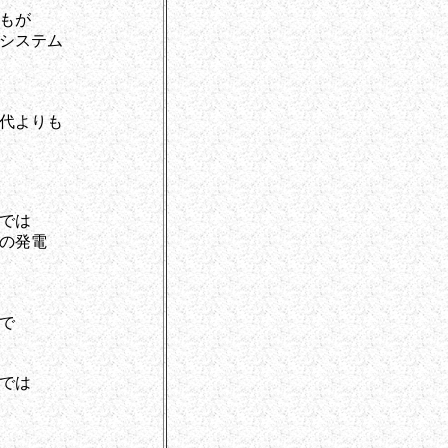
もが
システム
代よりも
では
の発電
で
では