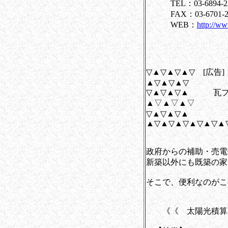
TEL：03-6894-22
FAX：03-6701-2
WEB：
http://ww
▽▲▽▲▽▲▽ [広告
▲▽▲▽▲▽
▽▲▽▲▽▲ 瓦プ
▲▽▲▽▲▽ 
▽▲▽▲▽▲
▲▽▲▽▲▽▲▽▲▽▲
政府からの補助・売電
新築以外にも既築の家
そこで、便利なのがこ
《《 太陽光積算