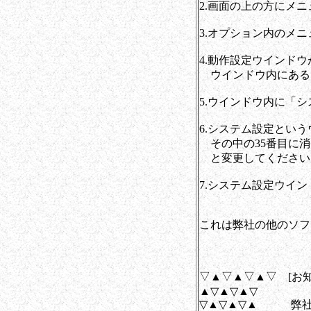
2.画面の上の方にメ
3.オプション内のメ
4.動作設定ウインド
ウインドウ内にある
5.ウインドウ内に「
6.システム設定とい
その中の35番目に消
と変更してください
7.システム設定ウイ
これは弊社の他のソフ
▽▲▽▲▽▲▽ [お
▲▽▲▽▲▽
▽▲▽▲▽▲ 弊社