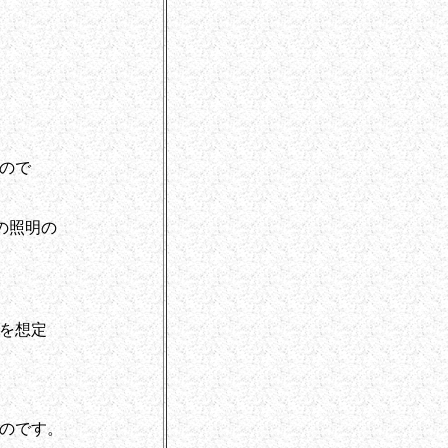
ので
の照明の
を想定
のです。