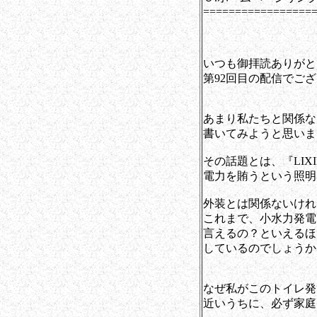
=================
いつも御拝読ありがと
第92回目の配信でご
あまり私たちと関係な
書いてみようと思いま
その話題とは、『LI
電力を賄うという照明
外装とは関係ないけれ
これまで、小水力発電
言えるの？といえるほ
しているのでしょうか
なぜ私がこのトイレ発
近いうちに、必ず家庭