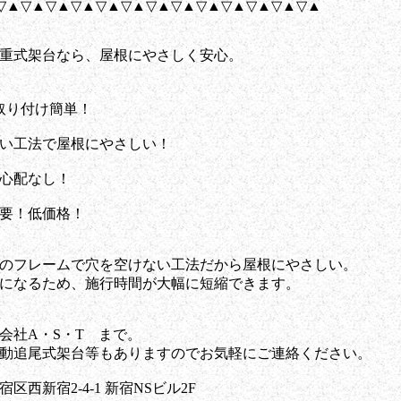
▽▲▽▲▽▲▽▲▽▲▽▲▽▲▽▲▽▲▽▲▽▲▽▲▽▲
重式架台なら、屋根にやさしく安心。
取り付け簡単！
工法で屋根にやさしい！
配なし！
！低価格！
のフレームで穴を空けない工法だから屋根にやさしい。
になるため、施行時間が大幅に短縮できます。
会社A・S・T まで。
動追尾式架台等もありますのでお気軽にご連絡ください。
宿2-4-1 新宿NSビル2F