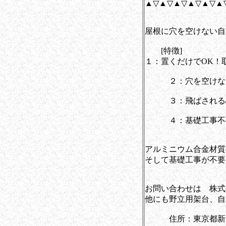
▲▽▲▽▲▽▲▽▲▽▲
屋根に穴を空けない自
[特徴]
１：置くだけでOK！
２：穴を空けない
３：飛ばされる心
４：基礎工事不要
アルミニウム合金材質
そして基礎工事が不要
お問い合わせは 株式
他にも野立用架台、自
住所：東京都新宿区西新