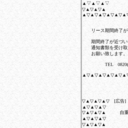
▲▽▲▽▲▽ 
▽▲▽▲▽▲
▲▽▲▽▲▽▲▽▲▽▲
リース期間終了が間
期間終了が近づいて
通知書類を受け取ら
お願い致します。
TEL 0820(23)
▲▽▲▽▲▽▲▽▲▽▲
▽▲▽▲▽▲▽ [広告
▲▽▲▽▲▽
▽▲▽▲▽▲ 自重
▲▽▲▽▲▽ 
▽▲▽▲▽▲