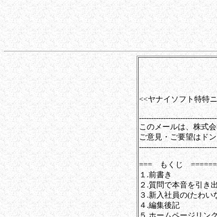
第009
<<ヤナイソフト特特ニ
--------------------------------
このメールは、株式会
ご意見・ご要望はドン
--------------------------------
=== もくじ ========
１.前書き
２.質問で本音を引き
３.新入社員の(たわい
４.編集後記
５.ホームページリン